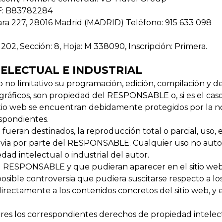
F: B83782284
rgara 227, 28016 Madrid (MADRID) Teléfono: 915 633 098
202, Sección: 8, Hoja: M 338090, Inscripción: Primera.
ELECTUAL E INDUSTRIAL
ro no limitativo su programación, edición, compilación y
o gráficos, son propiedad del RESPONSABLE o, si es el cas
sitio web se encuentran debidamente protegidos por la no
espondientes.
ueran destinados, la reproducción total o parcial, uso, e
previa por parte del RESPONSABLE. Cualquier uso no aut
ad intelectual o industrial del autor.
s al RESPONSABLE y que pudieran aparecer en el sitio web
posible controversia que pudiera suscitarse respecto a 
ectamente a los contenidos concretos del sitio web, y en 
es los correspondientes derechos de propiedad intelectu