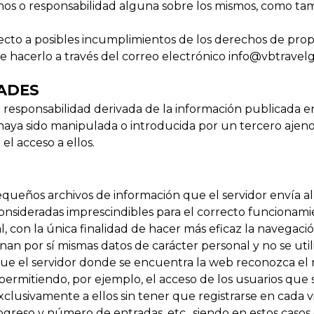
rechos o responsabilidad alguna sobre los mismos, como 
ecto a posibles incumplimientos de los derechos de propi
e hacerlo a través del correo electrónico
info@vbtravel
DADES
esponsabilidad derivada de la información publicada e
aya sido manipulada o introducida por un tercero ajeno a
 el acceso a ellos.
(pequeños archivos de información que el servidor envía 
sideradas imprescindibles para el correcto funcionamiento
l, con la única finalidad de hacer más eficaz la navegaci
nan por sí mismas datos de carácter personal y no se util
ue el servidor donde se encuentra la web reconozca el n
 permitiendo, por ejemplo, el acceso de los usuarios que 
clusivamente a ellos sin tener que registrarse en cada vi
rogreso y número de entradas, etc., siendo en estos caso