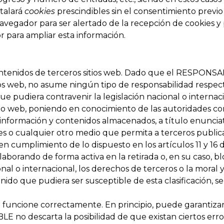
stalará
cookies
prescindibles sin el consentimiento previo
 navegador para ser alertado de la recepción de cookies y
r para ampliar esta información.
a contenidos de terceros sitios web. Dado que el RESPON
tios web, no asume ningún tipo de responsabilidad respec
ue pudiera contravenir la legislación nacional o internac
 sitio web, poniendo en conocimiento de las autoridades 
ormación y contenidos almacenados, a título enunciativo
les o cualquier otro medio que permita a terceros publi
umplimiento de lo dispuesto en los artículos 11 y 16 de 
olaborando de forma activa en la retirada o, en su caso,
nal o internacional, los derechos de terceros o la moral 
nido que pudiera ser susceptible de esta clasificación, s
e funcione correctamente. En principio, puede garantizar
LE no descarta la posibilidad de que existan ciertos er